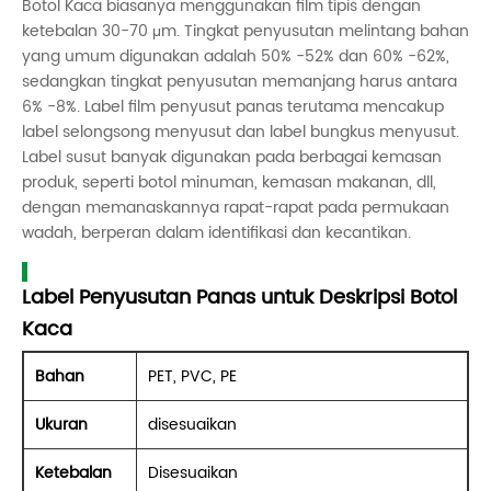
Botol Kaca biasanya menggunakan film tipis dengan
ketebalan 30-70 μm. Tingkat penyusutan melintang bahan
yang umum digunakan adalah 50% -52% dan 60% -62%,
sedangkan tingkat penyusutan memanjang harus antara
6% -8%. Label film penyusut panas terutama mencakup
label selongsong menyusut dan label bungkus menyusut.
Label susut banyak digunakan pada berbagai kemasan
produk, seperti botol minuman, kemasan makanan, dll,
dengan memanaskannya rapat-rapat pada permukaan
wadah, berperan dalam identifikasi dan kecantikan.
Label Penyusutan Panas untuk Deskripsi Botol
Kaca
Bahan
PET, PVC, PE
Ukuran
disesuaikan
Ketebalan
Disesuaikan