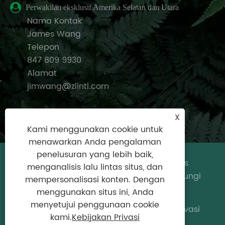
Perwakilan eksklusif Amerika Selatan dan Utara
Nama Kontak
James Wang
Telepon
847 809 9930
Alamat
jimwang@zlintl.com
X
Kami menggunakan cookie untuk
menawarkan Anda pengalaman
penelusuran yang lebih baik,
Hak Cipta © 2024 Zhejiang Zhongyu Sains
menganalisis lalu lintas situs, dan
dan Teknologi Co., Ltd. Semua Hak Dilindungi
mempersonalisasi konten. Dengan
Undang-undang.
menggunakan situs ini, Anda
menyetujui penggunaan cookie
Links
|
Sitemap
|
RSS
|
XML
|
Kebijakan Privasi
kami.
Kebijakan Privasi