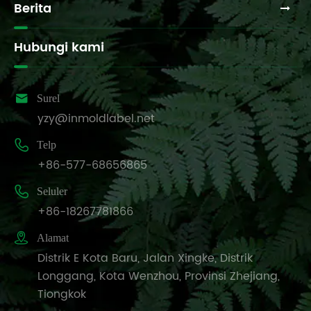
Berita
Hubungi kami

Surel
yzy@inmoldlabel.net

Telp
+86-577-68656865

Seluler
+86-18267781866

Alamat
Distrik E Kota Baru, Jalan Xingke, Distrik
Longgang, Kota Wenzhou, Provinsi Zhejiang,
Tiongkok